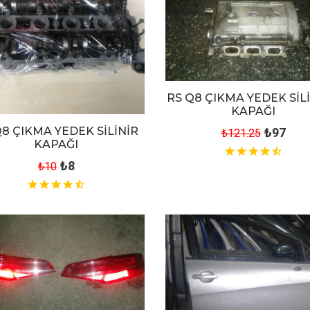
RS Q8 ÇIKMA YEDEK SİL
KAPAĞI
Q8 ÇIKMA YEDEK SİLİNİR
₺97
₺121.25
KAPAĞI
₺8
₺10