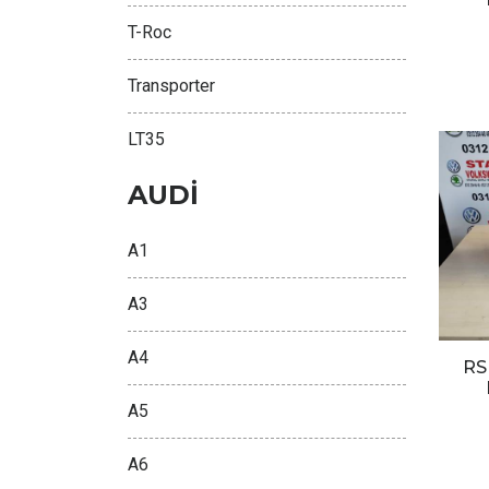
T-Roc
Transporter
LT35
AUDİ
A1
A3
A4
RS
A5
A6