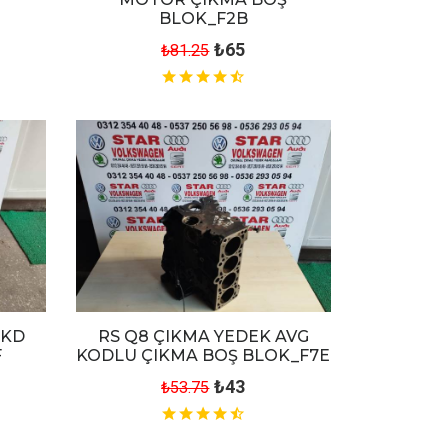
BLOK_F2B
₺65
₺81.25
BKD
RS Q8 ÇIKMA YEDEK AVG
F
KODLU ÇIKMA BOŞ BLOK_F7E
₺43
₺53.75