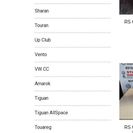
Sharan
RS
Touran
Up Club
Vento
VW CC
Amarok
Tiguan
Tiguan AllSpace
Touareg
RS