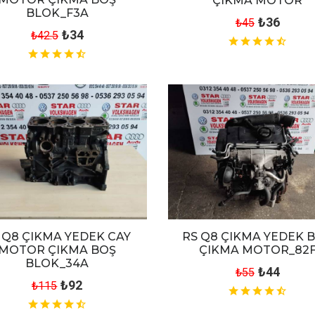
ÇIKMA MOTOR
BLOK_F3A
₺36
₺45
₺34
₺42.5
 Q8 ÇIKMA YEDEK CAY
RS Q8 ÇIKMA YEDEK 
MOTOR ÇIKMA BOŞ
ÇIKMA MOTOR_82
BLOK_34A
₺44
₺55
₺92
₺115