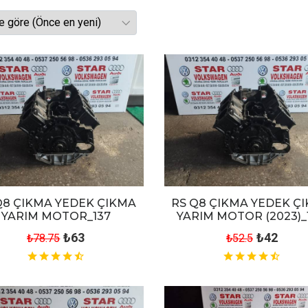
Q8 ÇIKMA YEDEK ÇIKMA
RS Q8 ÇIKMA YEDEK Ç
YARIM MOTOR_137
YARIM MOTOR (2023)_
₺63
₺42
₺78.75
₺52.5