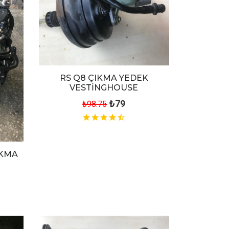
RS Q8 ÇIKMA YEDEK
VESTİNGHOUSE
₺79
₺98.75
IKMA