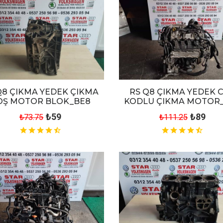
Q8 ÇIKMA YEDEK ÇIKMA
RS Q8 ÇIKMA YEDEK 
OŞ MOTOR BLOK_BE8
KODLU ÇIKMA MOTOR
₺59
₺89
₺73.75
₺111.25