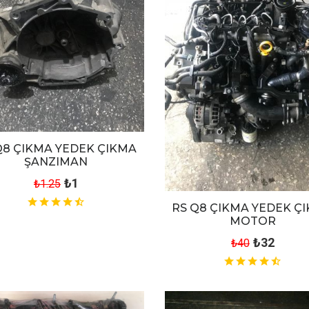
Q8 ÇIKMA YEDEK ÇIKMA
ŞANZIMAN
₺1
₺1.25
RS Q8 ÇIKMA YEDEK Ç
MOTOR
₺32
₺40