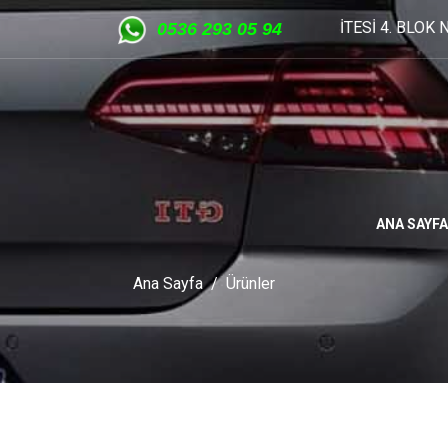
LDIZ SANAYİ SİTESİ 4. BLOK NO : 25 OSTİM ANKARA tel: 0312 
05
36 293 05 94
ANA SAYFA
Ana Sayfa
Ürünler