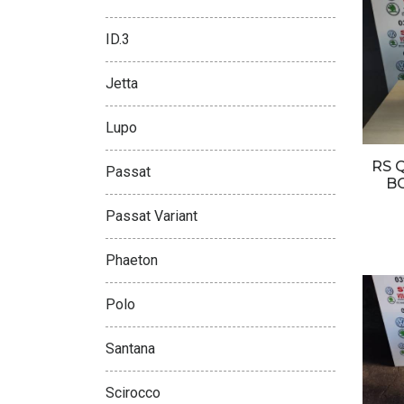
ID.3
Jetta
Lupo
RS 
Passat
B
Passat Variant
Phaeton
Polo
Santana
Scirocco