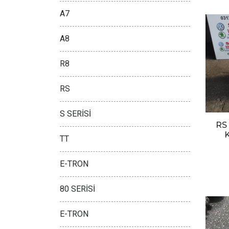
A7
A8
R8
RS
S SERİSİ
RS
TT
E-TRON
80 SERİSİ
E-TRON