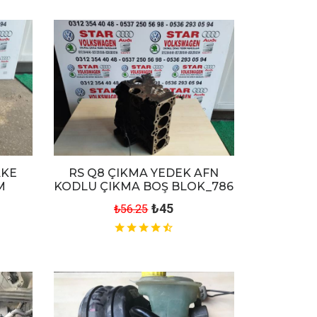
AKE
RS Q8 ÇIKMA YEDEK AFN
M
KODLU ÇIKMA BOŞ BLOK_786
₺45
₺56.25