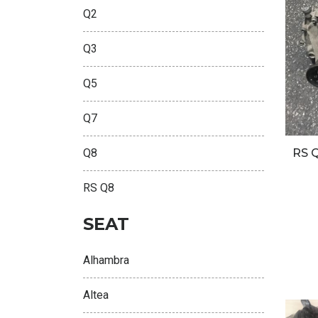
Q2
Q3
Q5
Q7
Q8
RS 
RS Q8
SEAT
Alhambra
Altea