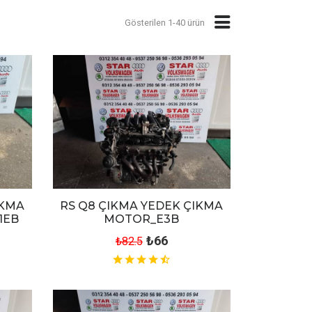
Gösterilen 1-40 ürün
IKMA
RS Q8 ÇIKMA YEDEK ÇIKMA
1EB
MOTOR_E3B
₺66
₺82.5