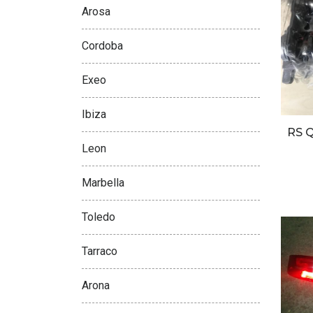
Arosa
Cordoba
Exeo
Ibiza
RS 
Leon
Marbella
Toledo
Tarraco
Arona