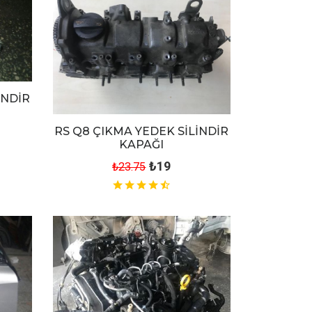
İNDİR
RS Q8 ÇIKMA YEDEK SİLİNDİR
KAPAĞI
₺19
₺23.75