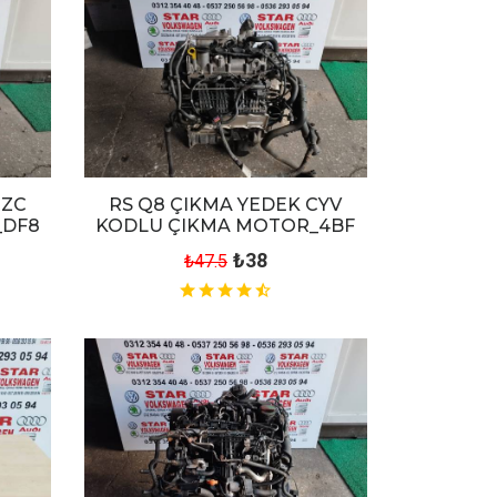
CZC
RS Q8 ÇIKMA YEDEK CYV
_DF8
KODLU ÇIKMA MOTOR_4BF
₺38
₺47.5