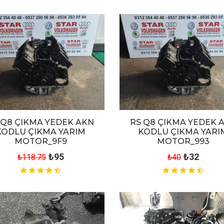
 Q8 ÇIKMA YEDEK AKN
RS Q8 ÇIKMA YEDEK 
KODLU ÇIKMA YARIM
KODLU ÇIKMA YARI
MOTOR_9F9
MOTOR_993
₺95
₺32
₺118.75
₺40