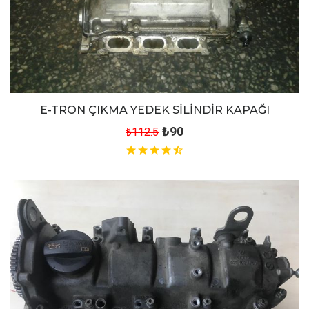
E-TRON ÇIKMA YEDEK SİLİNDİR KAPAĞI
₺90
₺112.5