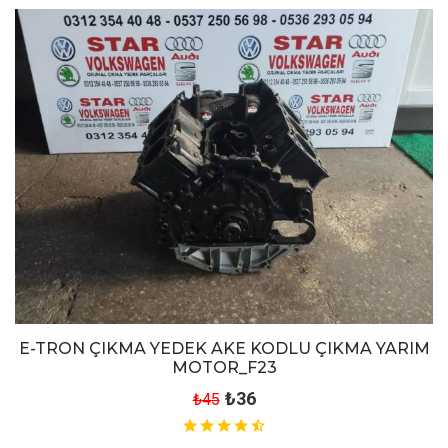
E-TRON ÇIKMA YEDEK AKE KODLU ÇIKMA YARIM
MOTOR_F23
₺36
₺45