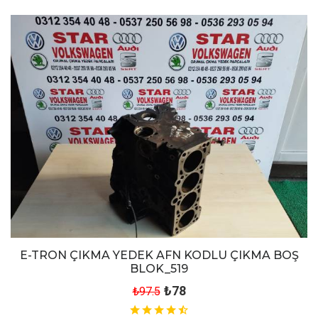
E-TRON ÇIKMA YEDEK AFN KODLU ÇIKMA BOŞ
BLOK_519
₺78
₺97.5