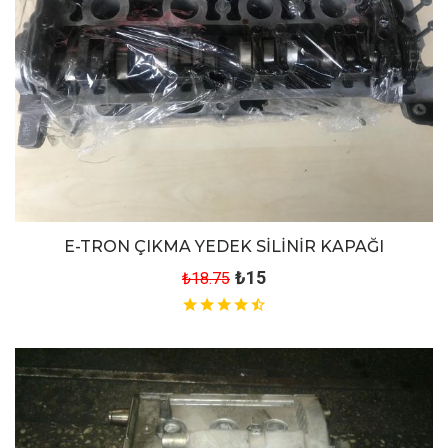
E-TRON ÇIKMA YEDEK SİLİNİR KAPAĞI
₺15
₺18.75