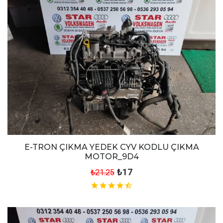
E-TRON ÇIKMA YEDEK CYV KODLU ÇIKMA
MOTOR_9D4
₺17
₺21.25