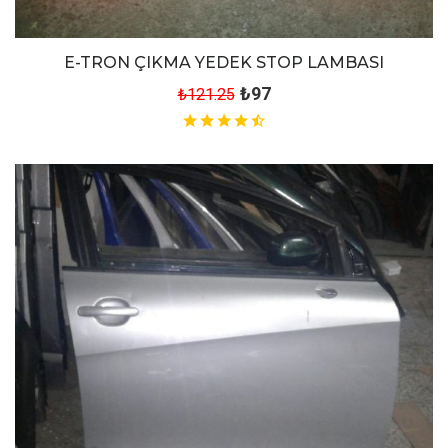
E-TRON ÇIKMA YEDEK STOP LAMBASI
₺97
₺121.25