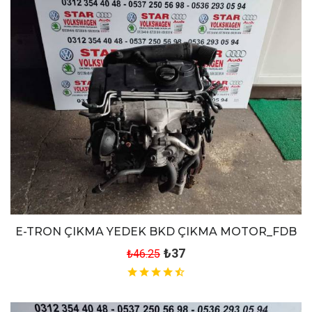
E-TRON ÇIKMA YEDEK BKD ÇIKMA MOTOR_FDB
₺37
₺46.25