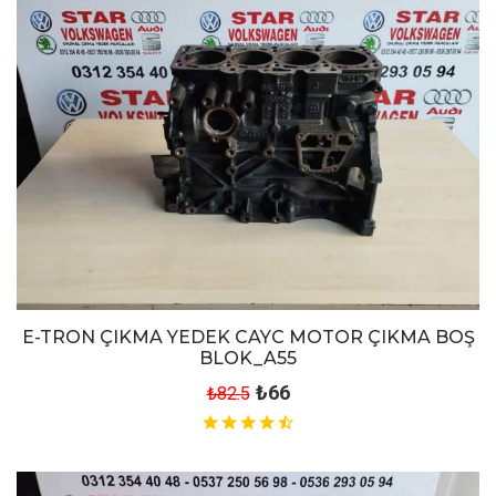
E-TRON ÇIKMA YEDEK CAYC MOTOR ÇIKMA BOŞ
BLOK_A55
₺66
₺82.5