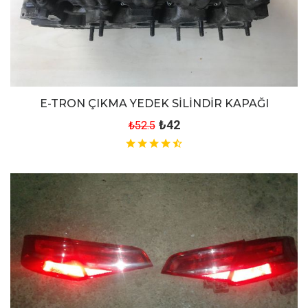
E-TRON ÇIKMA YEDEK SİLİNDİR KAPAĞI
₺42
₺52.5