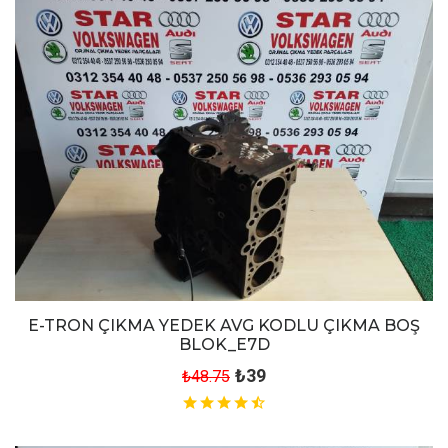
E-TRON ÇIKMA YEDEK AVG KODLU ÇIKMA BOŞ
BLOK_E7D
₺39
₺48.75