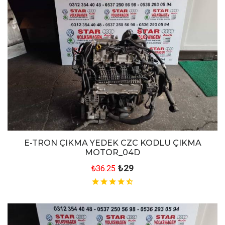
E-TRON ÇIKMA YEDEK CZC KODLU ÇIKMA
MOTOR_04D
₺29
₺36.25