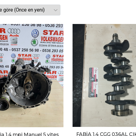
FABİA 1.4 CGG 036AL Ç
ia 1.4 mpi Manuel 5 vites