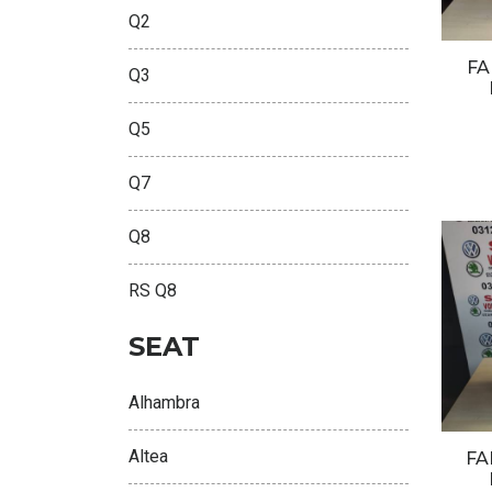
Q2
FA
Q3
Q5
Q7
Q8
RS Q8
SEAT
Alhambra
Altea
FA