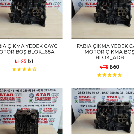
BİA ÇIKMA YEDEK CAYC
FABİA ÇIKMA YEDEK C
OTOR BOŞ BLOK_68A
MOTOR ÇIKMA BO
BLOK_ADB
₺1
₺1.25
₺60
₺75