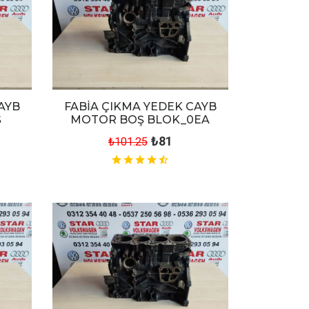
AYB
FABİA ÇIKMA YEDEK CAYB
Ş
MOTOR BOŞ BLOK_0EA
₺81
₺101.25