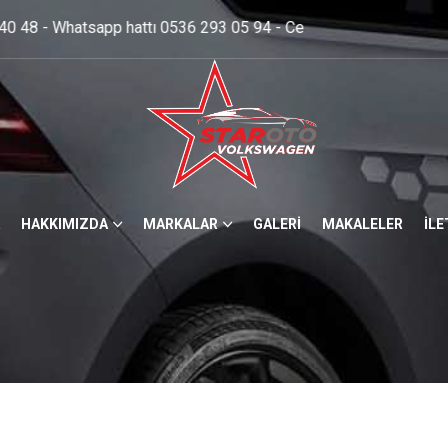
93 05 94 - Cep: 0537 250 56 98 - 0536 293 05 94 ....
HAKKIMIZDA
MARKALAR
GALERİ
MAKALELER
İLE