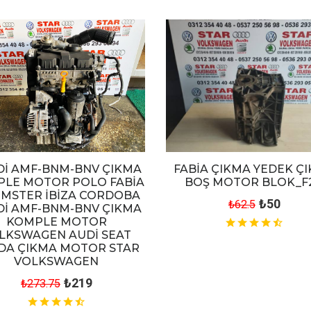
TDİ AMF-BNM-BNV ÇIKMA
FABİA ÇIKMA YEDEK Ç
LE MOTOR POLO FABİA
BOŞ MOTOR BLOK_F
MSTER İBİZA CORDOBA
₺50
₺62.5
TDİ AMF-BNM-BNV ÇIKMA
KOMPLE MOTOR
LKSWAGEN AUDİ SEAT
DA ÇIKMA MOTOR STAR
VOLKSWAGEN
₺219
₺273.75