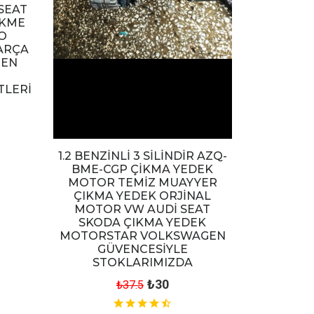
SEAT
ÖKME
O
ARÇA
GEN
TLERİ
1.2 BENZİNLİ 3 SİLİNDİR AZQ-
BME-CGP ÇİKMA YEDEK
MOTOR TEMİZ MUAYYER
ÇIKMA YEDEK ORJİNAL
MOTOR VW AUDİ SEAT
SKODA ÇIKMA YEDEK
MOTORSTAR VOLKSWAGEN
GÜVENCESİYLE
STOKLARIMIZDA
₺30
₺37.5