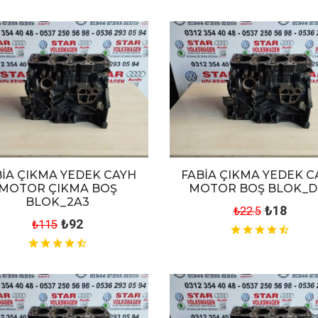
BİA ÇIKMA YEDEK CAYH
FABİA ÇIKMA YEDEK C
MOTOR ÇIKMA BOŞ
MOTOR BOŞ BLOK_D
BLOK_2A3
₺18
₺22.5
₺92
₺115