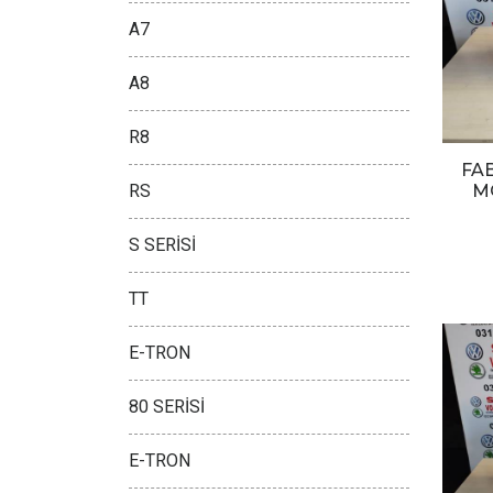
A7
A8
R8
FA
M
RS
S SERİSİ
TT
E-TRON
80 SERİSİ
E-TRON