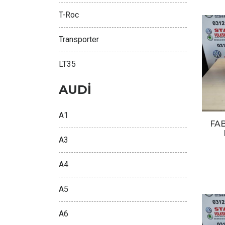
T-Roc
Transporter
LT35
AUDİ
A1
FA
A3
A4
A5
A6