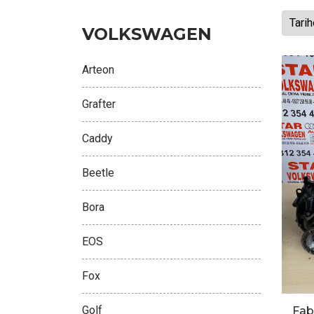
VOLKSWAGEN
Arteon
Grafter
Caddy
Beetle
Bora
EOS
Fox
Golf
Fab