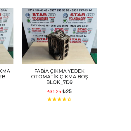
IKMA
FABİA ÇIKMA YEDEK
2B
OTOMATİK ÇIKMA BOŞ
BLOK_7D9
₺25
₺31.25