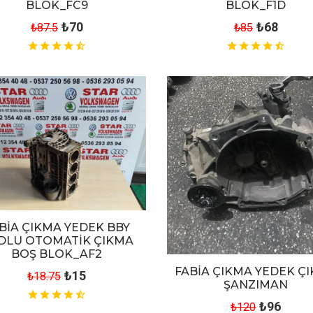
BLOK_FC9
BLOK_F1D
₺70
₺68
₺87.5
₺85
BİA ÇIKMA YEDEK BBY
DLU OTOMATİK ÇIKMA
BOŞ BLOK_AF2
FABİA ÇIKMA YEDEK Ç
₺15
₺18.75
ŞANZIMAN
₺96
₺120