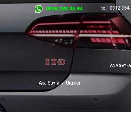
5 OSTİM ANKARA tel: 0312 354 40 48 - Whatsapp hattı 0536 2
05
36 293 05 94
ANA SAYFA
Ana Sayfa
Ürünler