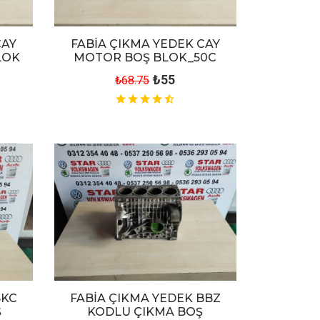
CAY
FABİA ÇIKMA YEDEK CAY
LOK
MOTOR BOŞ BLOK_50C
₺55
₺68.75
BKC
FABİA ÇIKMA YEDEK BBZ
Ş
KODLU ÇIKMA BOŞ