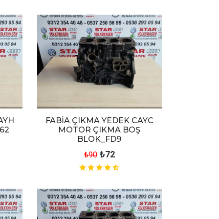
AYH
FABİA ÇIKMA YEDEK CAYC
62
MOTOR ÇIKMA BOŞ
BLOK_FD9
₺72
₺90