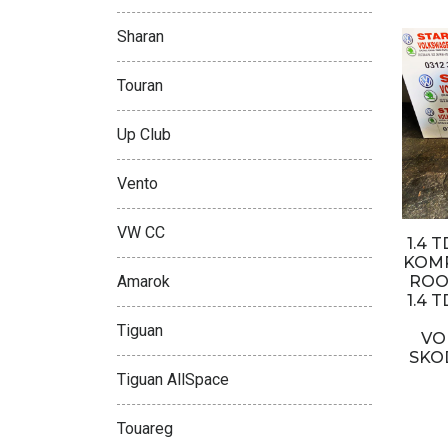
Sharan
Touran
Up Club
Vento
VW CC
1.4 
KOMP
ROO
Amarok
1.4 
Tiguan
VO
SKO
Tiguan AllSpace
Touareg