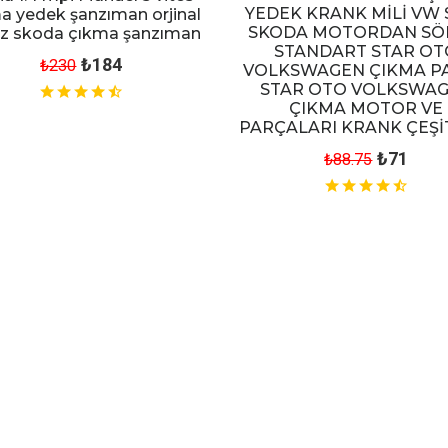
YEDEK KRANK MİLİ VW 
a yedek şanzıman orjinal
SKODA MOTORDAN S
z skoda çıkma şanzıman
STANDART STAR OT
₺184
₺230
VOLKSWAGEN ÇIKMA P
STAR OTO VOLKSWA
ÇIKMA MOTOR VE
PARÇALARI KRANK ÇEŞİ
₺71
₺88.75