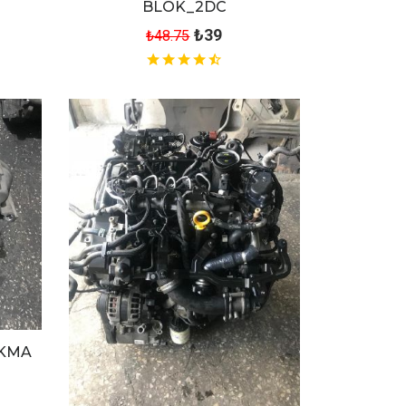
BLOK_2DC
₺39
₺48.75
IKMA