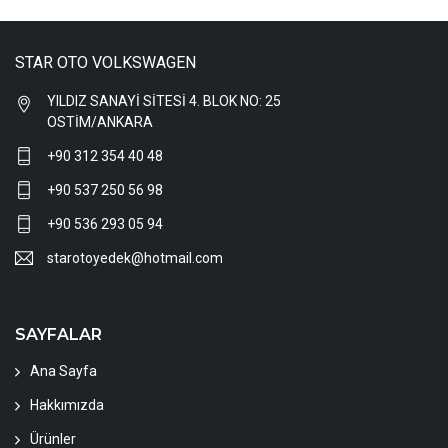
STAR OTO VOLKSWAGEN
YILDIZ SANAYİ SİTESİ 4. BLOK NO: 25
OSTİM/ANKARA
+90 312 354 40 48
+90 537 250 56 98
+90 536 293 05 94
starotoyedek@hotmail.com
SAYFALAR
Ana Sayfa
Hakkımızda
Ürünler